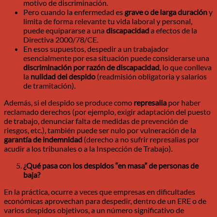
motivo de discriminación.
Pero cuando la enfermedad es
grave o de larga duración
y
limita de forma relevante tu vida laboral y personal,
puede equipararse a una
discapacidad
a efectos de la
Directiva 2000/78/CE.
En esos supuestos, despedir a un trabajador
esencialmente por esa situación puede considerarse una
discriminación por razón de discapacidad
, lo que conlleva
la
nulidad del despido
(readmisión obligatoria y salarios
de tramitación).
Además, si el despido se produce como
represalia
por haber
reclamado derechos (por ejemplo, exigir adaptación del puesto
de trabajo, denunciar falta de medidas de prevención de
riesgos, etc.), también puede ser nulo por vulneración de la
garantía de indemnidad
(derecho a no sufrir represalias por
acudir a los tribunales o a la Inspección de Trabajo).
¿Qué pasa con los despidos “en masa” de personas de
baja?
En la práctica, ocurre a veces que empresas en dificultades
económicas aprovechan para despedir, dentro de un ERE o de
varios despidos objetivos, a un número significativo de