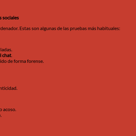
 sociales
 ordenador. Estas son algunas de las pruebas más habituales:
ladas.
l chat
.
nido de forma forense.
nticidad.
o acoso.
.