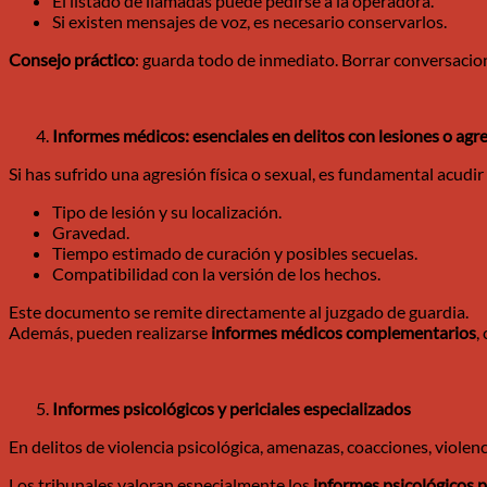
El listado de llamadas puede pedirse a la operadora.
Si existen mensajes de voz, es necesario conservarlos.
Consejo práctico
: guarda todo de inmediato. Borrar conversacio
Informes médicos: esenciales en delitos con lesiones o agr
Si has sufrido una agresión física o sexual, es fundamental acudi
Tipo de lesión y su localización.
Gravedad.
Tiempo estimado de curación y posibles secuelas.
Compatibilidad con la versión de los hechos.
Este documento se remite directamente al juzgado de guardia.
Además, pueden realizarse
informes médicos complementarios
,
Informes psicológicos y periciales especializados
En delitos de violencia psicológica, amenazas, coacciones, violen
Los tribunales valoran especialmente los
informes psicológicos p