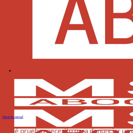
Derecho penal
¿Qué pruebas necesito para denunciar un d