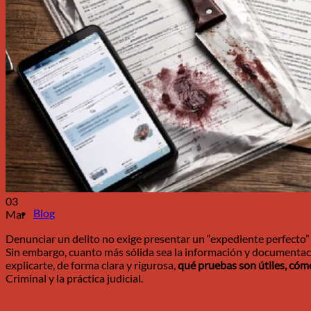
Penal
Laboral
Extranjería
Ley de segunda oportunidad
03
Blog
Mar
Denunciar un delito no exige presentar un “expediente perfecto”
Sin embargo, cuanto más sólida sea la información y documentaci
explicarte, de forma clara y rigurosa,
qué pruebas son útiles, cóm
Criminal y la práctica judicial.