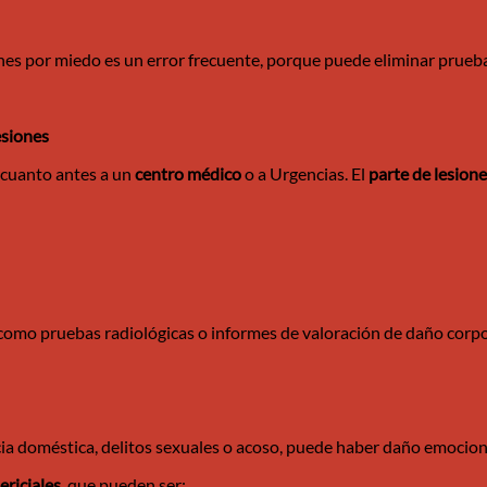
nes por miedo es un error frecuente, porque puede eliminar prueba
esiones
r cuanto antes a un
centro médico
o a Urgencias. El
parte de lesion
 como pruebas radiológicas o informes de valoración de daño corpo
cia doméstica, delitos sexuales o acoso, puede haber daño emocional
ericiales
, que pueden ser: