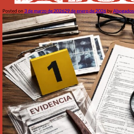
Posted on
3 de marzo de 2026
29 de enero de 2026
by
Abogados
Menú
Firma
Mediación
Civil
Herencias
Arrendamientos
Accidentes
Divorcios