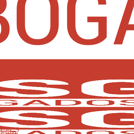
elito?