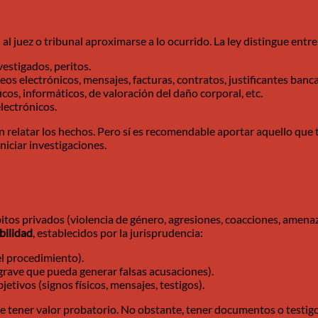
l juez o tribunal aproximarse a lo ocurrido. La ley distingue entre
vestigados, peritos.
eos electrónicos, mensajes, facturas, contratos, justificantes banca
icos, informáticos, de valoración del daño corporal, etc.
electrónicos.
relatar los hechos. Pero sí es recomendable aportar aquello que ten
iniciar investigaciones.
os privados (violencia de género, agresiones, coacciones, amenazas
bilidad
, establecidos por la jurisprudencia:
el procedimiento).
grave que pueda generar falsas acusaciones).
jetivos (signos físicos, mensajes, testigos).
de tener valor probatorio. No obstante, tener documentos o testig