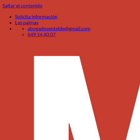
Saltar al contenido
Solicita información
Las palmas
abogadosentelde@gmail.com
649 14 40 07